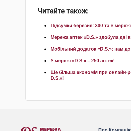
Читайте також:
Підсумки березня: 300-та в мережі
Мережа аптек «D.S.» здобула дві 
Мобільний додаток «D.S.»: нам дов
У мережі «D.S.» – 250 аптек!
Ще більша економія при онлайн-р
D.S.»!
Про Компані