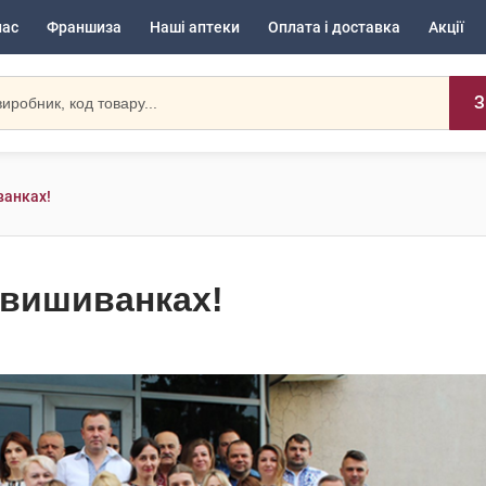
нас
Франшиза
Наші аптеки
Оплата і доставка
Акції
З
ванках!
у вишиванках!