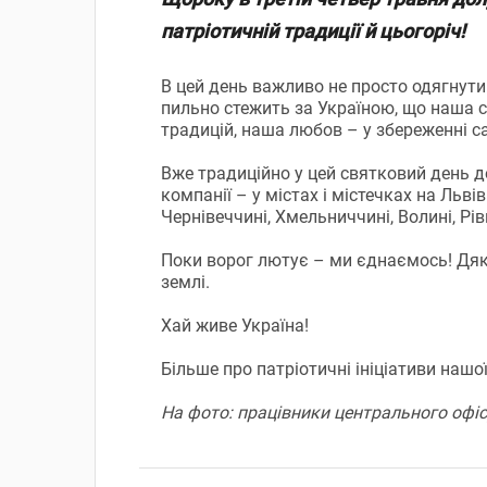
патріотичній традиції й цьогоріч!
В цей день важливо не просто одягнути 
пильно стежить за Україною, що наша си
традицій, наша любов – у збереженні са
Вже традиційно у цей святковий день д
компанії – у містах і містечках на Льві
Чернівеччині, Хмельниччині, Волині, Рі
Поки ворог лютує – ми єднаємось! Дяку
землі.
Хай живе Україна!
Більше про патріотичні ініціативи нашо
На фото: працівники центрального офісу