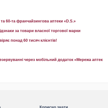
 та 60-та франчайзингова аптеки «D.S.»
відзнаки за товари власної торгової марки
іряє понад 60 тисяч клієнтів!
езервуванні через мобільний додаток «Мережа аптек
ю
Корисно знати