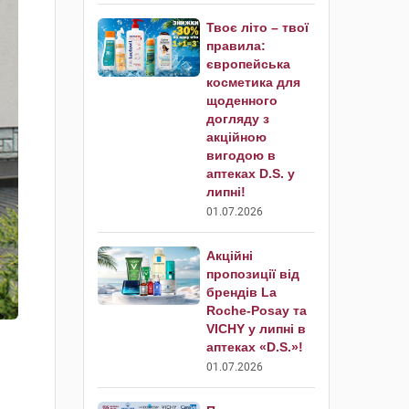
Твоє літо – твої
правила:
європейська
косметика для
щоденного
догляду з
акційною
вигодою в
аптеках D.S. у
липні!
01.07.2026
Акційні
пропозиції від
брендів La
Roche-Posay та
VICHY у липні в
аптеках «D.S.»!
01.07.2026