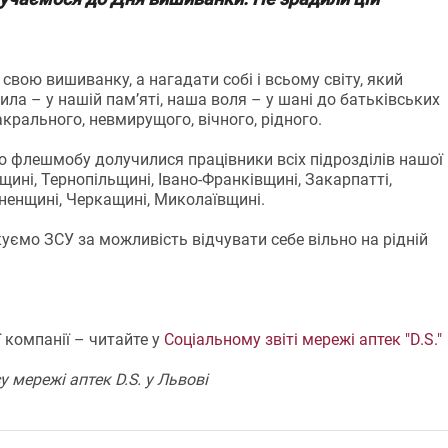
свою вишиванку, а нагадати собі і всьому світу, який
ла – у нашій пам’яті, наша воля – у шані до батьківських
крального, невмирущого, вічного, рідного.
о флешмобу долучилися працівники всіх підрозділів нашої
вщині, Тернопільщині, Івано-Франківщині, Закарпатті,
вненщині, Черкащині, Миколаївщині.
ємо ЗСУ за можливість відчувати себе вільно на рідній
ї компанії – читайте у
Соціальному звіті мережі аптек "D.S."
 мережі аптек D.S. у Львові