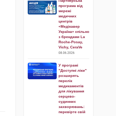
Партнерська
програма від
мережі
медичних
центрів
«Медікавер
Україна» спільно
з брендами La
Roche-Posay,
Vichy, CeraVe
08.06.2026
У програмі
"Доступні ліки"
розширять
перелік
медикаментів
для лікування
серцево-
судинних
захворювань:
перевірте свій