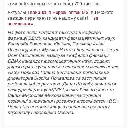
компанії загалом склав понад 700 тис. грн.
Актуальні
вакансії в мережі аптек D.S.
ви можете
завжди переглянути на нашому сайті
–
за
посиланням
.
На фото зліва направо: викладачі кафедри
фармації БДМУ, кандидати фармацевтичних наук –
Басараба Роксолана Юріївна, Паламар Аліна
Олександрівна, Музика Наталя Ярославівна; Геруш
Олег Васильович, завідувач кафедри фармації
БДМУ, кандидат фармацевтичних наук, доцент;
директорка з управління персоналом мережі аптек
«D.S.» Польова Галина Богданівна, регіональна
директорка Віоріка Привалова та заступниця
регіональної директорки Діана Штирбу; асистенти
кафедри фармації БДМУ Грешко Юлія Ігорівна та
Вацик Мирослав Миколайович; заступниця
керівниці з навчання і розвитку мережі аптек «D.S.»
Чолач Оксана, керівниця з навчання і розвитку
персоналу Городецька Оксана.