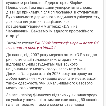
зусиллям регіональної директорки Віоріки
Привалової. Такі відвідини університетів справді
дієві: до прикладу, після спілкування зі студентами
Буковинського державного медичного університету,
декілька випускників зацікавились
працевлаштуванням у аптеках «D.S.» на
Чернівеччині. Бажаємо їм вдалого професійного
старту!
Читайте також:
Рік 2024: інвестиції мережі аптек D.S.
в знання та освіту в Україні
До слова, від 2007 року мережа аптек «D.S.» надає
річні стипендії талановитим, старанним та
відповідальним студентам Львівського
національного медичного університету імені
Данила Галицького, а від 2023 року нагороду за
добре навчання і мотивацію досягати нових висот
також одержують учні Хмельницького базового
медичного коледжу.
За весь період фінансову підтримку як винагороду
за успіхи у навчанні отримали вже понад 50 юнаків
і дівчат. Бюджет такого меценатства нашої