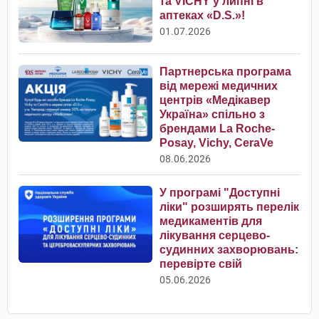
та VICHY у липні в
аптеках «D.S.»!
01.07.2026
Партнерська програма
від мережі медичних
центрів «Медікавер
Україна» спільно з
брендами La Roche-
Posay, Vichy, CeraVe
08.06.2026
У програмі "Доступні
ліки" розширять перелік
медикаментів для
лікування серцево-
судинних захворювань:
перевірте свій
05.06.2026