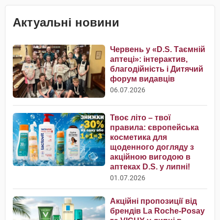
Актуальні новини
Червень у «D.S. Таємній
аптеці»: інтерактив,
благодійність і Дитячий
форум видавців
06.07.2026
Твоє літо – твої
правила: європейська
косметика для
щоденного догляду з
акційною вигодою в
аптеках D.S. у липні!
01.07.2026
Акційні пропозиції від
брендів La Roche-Posay