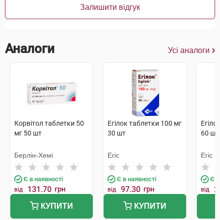
Залишити відгук
Аналоги
Усі аналоги
Корвітол таблетки 50
Егілок таблетки 100 мг
Егіло
мг 50 шт
30 шт
60 шт
Берлін-Хемі
Егіс
Егіс
Є в наявності
Є в наявності
Є в
131.70
грн
97.30
грн
2
від
від
від
КУПИТИ
КУПИТИ