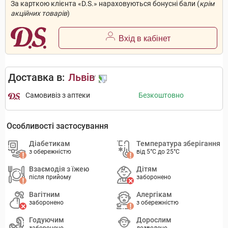
За карткою клієнта «D.S.» нараховуються бонусні бали (
крім
акційних товарів
)
Вхід в кабінет
Доставка в:
Львів
Самовивіз з аптеки
Безкоштовно
Особливості застосування
Діабетикам
Температура зберігання
з обережністю
від 5°C до 25°C
Взаємодія з їжею
Дітям
після прийому
заборонено
Вагітним
Алергікам
заборонено
з обережністю
Годуючим
Дорослим