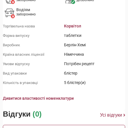
заборонено
дозволено
Водіям
заборонено
Корвітол
Торгівельна назва
таблетки
Форма випуску
Берлін-Хемі
Виробник
Німеччина
Країна власник ліцензії
Потрібен рецепт
Умови відпуску
блістер
Вид упаковки
5 блістер(и)
Кількість в упаковці
Дивитися властивості номенклатури
Відгуки
(0)
Усі відгуки