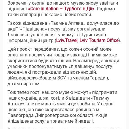
Зокрема, у серпні до нашого музею знову завітали
підопічні
«Care in Action – Турбота в Дії»
. Радіємо
такій співпраці і чекаємо нових гостей.
Також віднедавна «Таємна Аптека» долучилася до
акції "«Підвішена» послуга", яку організували
Львівське управління туризму та Туристично-
інформаційний центр (
Lviv.Travel, Lviv Tourism Office
).
Цей проєкт передбачає, що кожен охочий може
оплатити послугу чи товар у закладі і ними зможе
скористатися будь-хто інший. Насамперед заклади-
учасники пропонуватимуть «підвішену» послугу
людям, які постраждали від воєнних дій,
військовослужбовцям ЗСУ та членам їх родин,
дітям-сиротам.
Тож тепер гості нашого музею можуть підтримати
інших українців, які хотіли б відвідати «Таємну
Аптеку», але не мають змоги це зробити. У серпні
цією акцією вже скористалася родина з м.
Павлограда Дніпропетровської області. Акція
#підвішенапослуга триватиме й надалі.