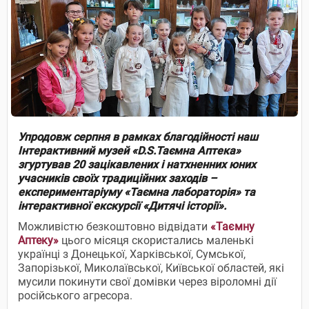
Упродовж серпня в рамках благодійності наш
Інтерактивний музей «D.S.Таємна Аптека»
згуртував 20 зацікавлених і натхненних юних
учасників своїх традиційних заходів –
експериментаріуму «Таємна лабораторія» та
інтерактивної екскурсії «Дитячі історії».
Можливістю безкоштовно відвідати
«Таємну
Аптеку»
цього місяця скористались маленькі
українці з Донецької, Харківської, Сумської,
Запорізької, Миколаївської, Київської областей, які
мусили покинути свої домівки через віроломні дії
російського агресора.