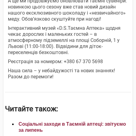
А ще ми продовжуємо оновлювати таємні сувеніри:
новинкою цього сезону вже став новий дизайн
нашого ексклюзивного шоколаду і «незвичайного»
меду. Обов’язково скуштуйте при нагоді!
Інтерактивний музей «D.S.Таємна Аптека» щодня
чекає дорослих і маленьких гостей – в
атмосферному підземеллі на площі Соборній, 1 у
Львові (11:00-18:00). Відвідини для діток-
переселенців безкоштовні.
Реєстрація за номером: +380 67 370 5698
Наша сила – у небайдужості та нових знаннях!
Разом до перемоги!
Читайте також:
Соціальні заходи в Таємній аптеці: звітуємо
за липень