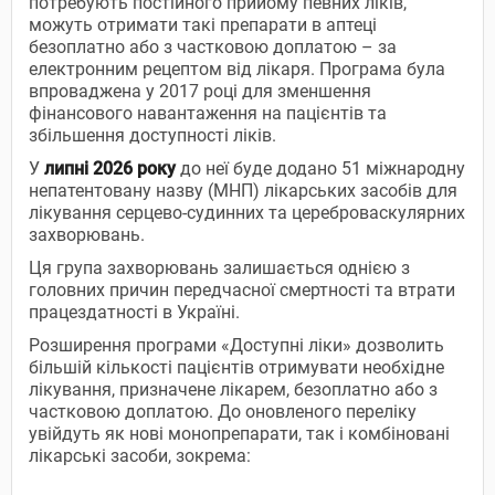
потребують постійного прийому певних ліків,
можуть отримати такі препарати в аптеці
безоплатно або з частковою доплатою – за
електронним рецептом від лікаря. Програма була
впроваджена у 2017 році для зменшення
фінансового навантаження на пацієнтів та
збільшення доступності ліків.
У
липні 2026 року
до неї буде додано 51 міжнародну
непатентовану назву (МНП) лікарських засобів для
лікування серцево-судинних та цереброваскулярних
захворювань.
Ця група захворювань залишається однією з
головних причин передчасної смертності та втрати
працездатності в Україні.
Розширення програми «Доступні ліки» дозволить
більшій кількості пацієнтів отримувати необхідне
лікування, призначене лікарем, безоплатно або з
частковою доплатою. До оновленого переліку
увійдуть як нові монопрепарати, так і комбіновані
лікарські засоби, зокрема: