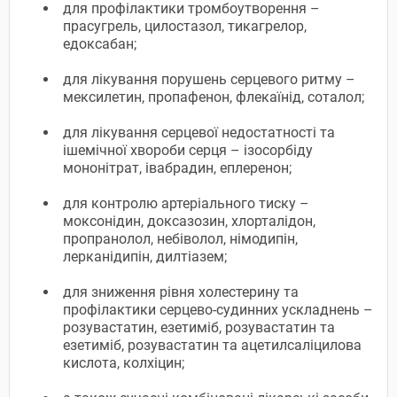
для профілактики тромбоутворення –
прасугрель, цилостазол, тикагрелор,
едоксабан;
для лікування порушень серцевого ритму –
мексилетин, пропафенон, флекаїнід, соталол;
для лікування серцевої недостатності та
ішемічної хвороби серця – ізосорбіду
мононітрат, івабрадин, еплеренон;
для контролю артеріального тиску –
моксонідин, доксазозин, хлорталідон,
пропранолол, небіволол, німодипін,
лерканідипін, дилтіазем;
для зниження рівня холестерину та
профілактики серцево-судинних ускладнень –
розувастатин, езетиміб, розувастатин та
езетиміб, розувастатин та ацетилсаліцилова
кислота, колхіцин;