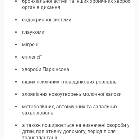
бронхіальної астми та інших хронічних хвороб
органів дихання
ендокринної системи
глаукоми
мігрені
епілепсії
хвороби Паркінсона
інших психічних і поведінкових розладів
злоякісних новоутворень молочної залози
метаболічних, автоімунних та запальних
захворювань
а також поширюється на визначені хвороби у
дітей, паліативну допомогу, період після
трансплантації.