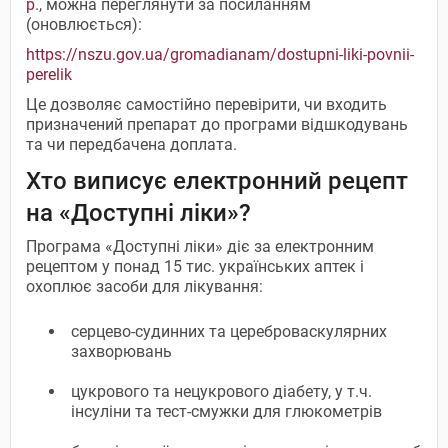
р
., можна переглянути за посиланням
(оновлюється):
https://nszu.gov.ua/gromadianam/dostupni-liki-povnii-
perelik
Це дозволяє самостійно перевірити, чи входить
призначений препарат до програми відшкодувань
та чи передбачена доплата.
Хто виписує електронний рецепт
на «Доступні ліки»?
Програма «Доступні ліки» діє за електронним
рецептом у понад 15 тис. українських аптек і
охоплює засоби для лікування:
серцево-судинних та цереброваскулярних
захворювань
цукрового та нецукрового діабету, у т.ч.
інсуліни та тест-смужки для глюкометрів