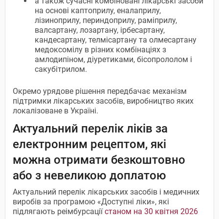
а також сучасні комбіновані лікарські засоби
на основі каптоприлу, еналаприлу,
лізиноприлу, периндоприлу, раміприлу,
валсартану, лозартану, ірбесартану,
кандесартану, телмісартану та олмесартану
медоксомілу в різних комбінаціях з
амлодипіном, діуретиками, бісопрололом і
сакубітрилом.
Окремо урядове рішення передбачає механізм
підтримки лікарських засобів, виробництво яких
локалізоване в Україні.
Актуальний перелік ліків за
електронним рецептом, які
можна отримати безкоштовно
або з невеликою доплатою
Актуальний перелік лікарських засобів і медичних
виробів за програмою «Доступні ліки», які
підлягають реімбурсації
станом на 30 квітня 2026