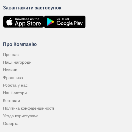
Завантажити застосунок
Про Компанію
Про нас
Наші нагороди
Новини
Франшиза
Робота у нас
Наші автори
Контакти
Політика конфіденційності
Угода користувача
Оферта