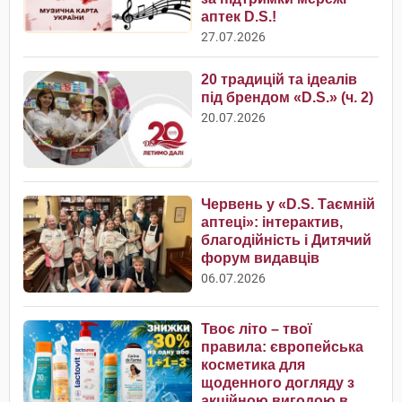
аптек D.S.!
27.07.2026
20 традицій та ідеалів
під брендом «D.S.» (ч. 2)
20.07.2026
Червень у «D.S. Таємній
аптеці»: інтерактив,
благодійність і Дитячий
форум видавців
06.07.2026
Твоє літо – твої
правила: європейська
косметика для
щоденного догляду з
акційною вигодою в