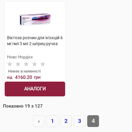
Віктоза розчин для ін'єкцій 6
мг/мл 3 мл 2 шприц-ручка
Ново Нордіск
Немає в наявності
4160.20
грн
від
АНАЛОГИ
Показано
19
з
127
4
‹
1
2
3