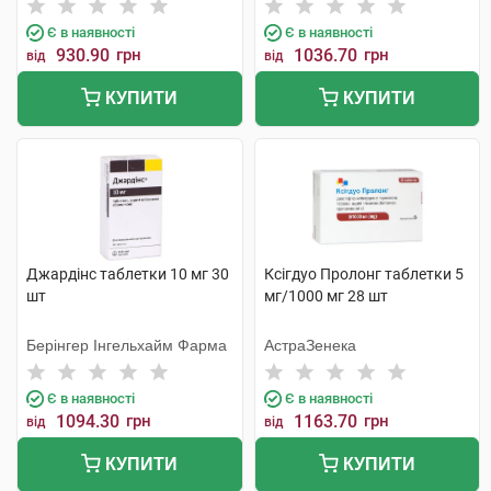
Є в наявності
Є в наявності
930.90
грн
1036.70
грн
від
від
КУПИТИ
КУПИТИ
Джардінс таблетки 10 мг 30
Ксігдуо Пролонг таблетки 5
шт
мг/1000 мг 28 шт
Берінгер Інгельхайм Фарма
АстраЗенека
Є в наявності
Є в наявності
1094.30
грн
1163.70
грн
від
від
КУПИТИ
КУПИТИ