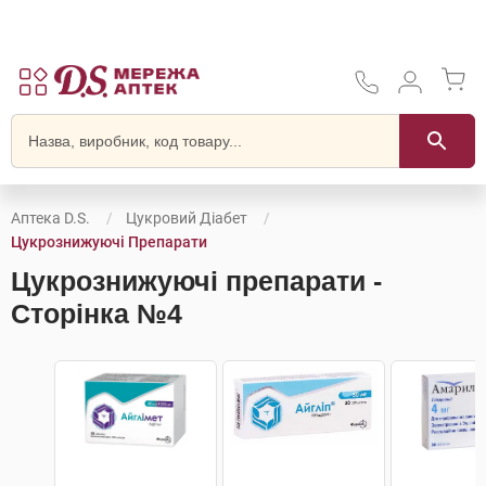
Аптека D.S.
Цукровий Діабет
Цукрознижуючі Препарати
Цукрознижуючі препарати -
Сторінка №4