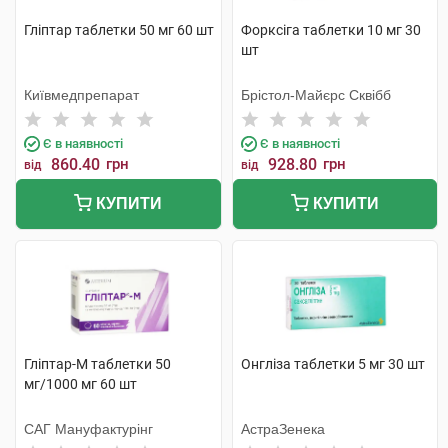
Гліптар таблетки 50 мг 60 шт
Форксіга таблетки 10 мг 30
шт
Київмедпрепарат
Брістол-Майєрс Сквібб
Є в наявності
Є в наявності
860.40
грн
928.80
грн
від
від
КУПИТИ
КУПИТИ
Гліптар-М таблетки 50
Онгліза таблетки 5 мг 30 шт
мг/1000 мг 60 шт
САГ Мануфактурінг
АстраЗенека