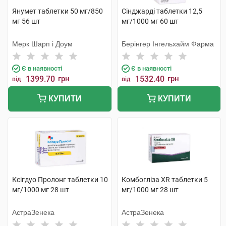
Янумет таблетки 50 мг/850
Сінджарді таблетки 12,5
мг 56 шт
мг/1000 мг 60 шт
Мерк Шарп і Доум
Берінгер Інгельхайм Фарма
Є в наявності
Є в наявності
1399.70
грн
1532.40
грн
від
від
КУПИТИ
КУПИТИ
Ксігдуо Пролонг таблетки 10
Комбогліза XR таблетки 5
мг/1000 мг 28 шт
мг/1000 мг 28 шт
АстраЗенека
АстраЗенека