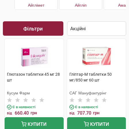
Айглімет
Айгліп
Амар
Фільтри
Глютазон таблетки 45 мг 28
Гліптар-М таблетки 50
шт
мг/850 мг 60 шт
Кусум Фарм
САГ Мануфактурінг
Є в наявності
Є в наявності
660.40
грн
707.70
грн
від
від
КУПИТИ
КУПИТИ