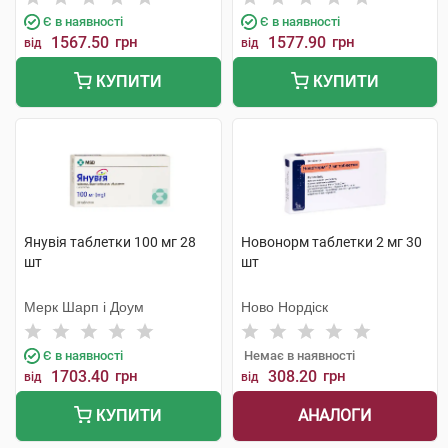
Є в наявності
Є в наявності
1567.50
грн
1577.90
грн
від
від
КУПИТИ
КУПИТИ
Янувія таблетки 100 мг 28
Новонорм таблетки 2 мг 30
шт
шт
Мерк Шарп і Доум
Ново Нордіск
Є в наявності
Немає в наявності
1703.40
грн
308.20
грн
від
від
АНАЛОГИ
КУПИТИ