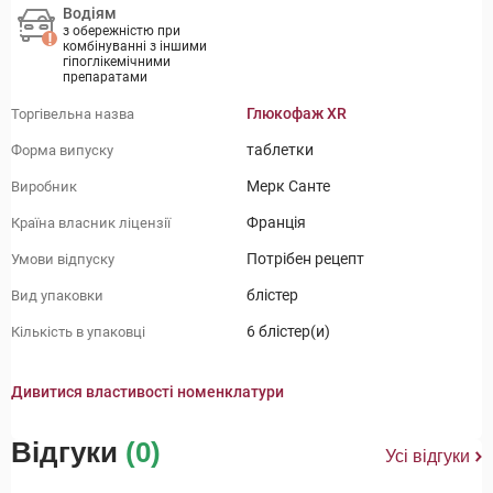
Водіям
з обережністю при
комбінуванні з іншими
гіпоглікемічними
препаратами
Глюкофаж XR
Торгівельна назва
таблетки
Форма випуску
Мерк Санте
Виробник
Франція
Країна власник ліцензії
Потрібен рецепт
Умови відпуску
блістер
Вид упаковки
6 блістер(и)
Кількість в упаковці
Дивитися властивості номенклатури
Відгуки
(0)
Усі відгуки