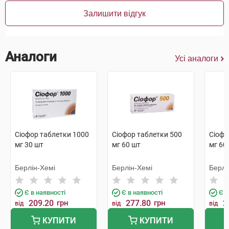
Залишити відгук
Аналоги
Усі аналоги
Сіофор таблетки 1000
Сіофор таблетки 500
Сіофо
мг 30 шт
мг 60 шт
мг 60
Берлін-Хемі
Берлін-Хемі
Берлі
Є в наявності
Є в наявності
Є в
209.20
грн
277.80
грн
2
від
від
від
КУПИТИ
КУПИТИ