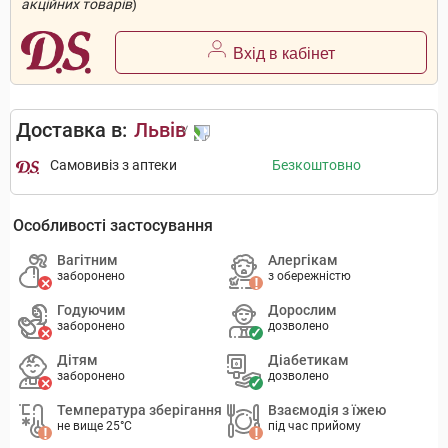
акційних товарів
)
Вхід в кабінет
Доставка в:
Львів
Самовивіз з аптеки
Безкоштовно
Особливості застосування
Вагітним
Алергікам
заборонено
з обережністю
Годуючим
Дорослим
заборонено
дозволено
Дітям
Діабетикам
заборонено
дозволено
Температура зберігання
Взаємодія з їжею
не вище 25°C
під час прийому