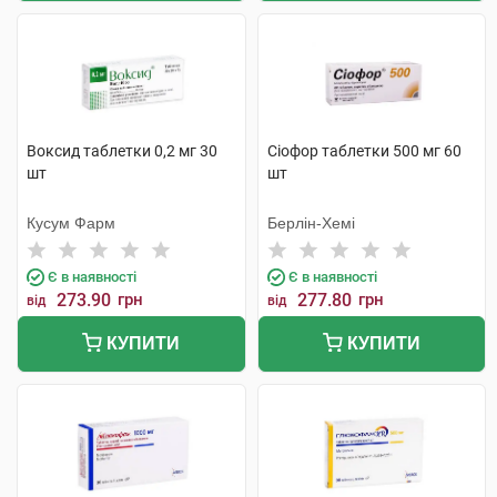
Воксид таблетки 0,2 мг 30
Сіофор таблетки 500 мг 60
шт
шт
Кусум Фарм
Берлін-Хемі
Є в наявності
Є в наявності
273.90
грн
277.80
грн
від
від
КУПИТИ
КУПИТИ