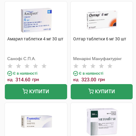
Амарил таблетки 4 мг 30 шт
Олтар таблетки 6 мг 30 шт
Санофі С.П.А.
Менаріні Мануфактурінг
Є в наявності
Є в наявності
314.60
грн
323.00
грн
від
від
КУПИТИ
КУПИТИ