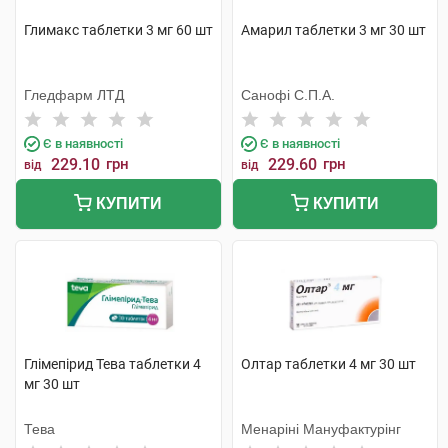
Глимакс таблетки 3 мг 60 шт
Амарил таблетки 3 мг 30 шт
Гледфарм ЛТД
Санофі С.П.А.
Є в наявності
Є в наявності
229.10
грн
229.60
грн
від
від
КУПИТИ
КУПИТИ
Глімепірид Тева таблетки 4
Олтар таблетки 4 мг 30 шт
мг 30 шт
Тева
Менаріні Мануфактурінг