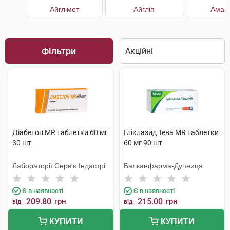
Айглімет
Айгліп
Амар
Фільтри
Діабетон MR таблетки 60 мг
Гліклазид Тева MR таблетки
30 шт
60 мг 90 шт
Лабораторії Серв'є Індастрі
Балканфарма-Дупниця
Є в наявності
Є в наявності
209.80
грн
215.00
грн
від
від
КУПИТИ
КУПИТИ