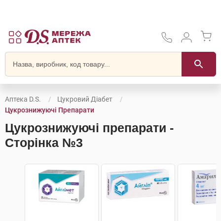
Аптека D.S.
Цукровий Діабет
Цукрознижуючі Препарати
Цукрознижуючі препарати -
Сторінка №3