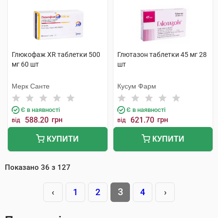
Глюкофаж XR таблетки 500
Глютазон таблетки 45 мг 28
мг 60 шт
шт
Мерк Санте
Кусум Фарм
Є в наявності
Є в наявності
588.20
грн
621.70
грн
від
від
КУПИТИ
КУПИТИ
Показано
36
з
127
3
‹
1
2
4
›