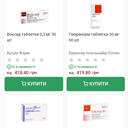
Воксид таблетки 0,3 мг 30
Глюренорм таблетки 30 мг
шт
60 шт
Кусум Фарм
Берінгер Інгельхайм Еллас
Є в наявності
Є в наявності
418.40
грн
419.80
грн
від
від
КУПИТИ
КУПИТИ