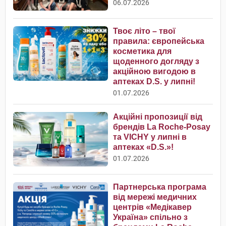
06.07.2026
Твоє літо – твої
правила: європейська
косметика для
щоденного догляду з
акційною вигодою в
аптеках D.S. у липні!
01.07.2026
Акційні пропозиції від
брендів La Roche-Posay
та VICHY у липні в
аптеках «D.S.»!
01.07.2026
Партнерська програма
від мережі медичних
центрів «Медікавер
Україна» спільно з