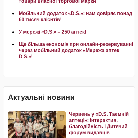
товари власної торгової марки
Мобільний додаток «D.S.»: нам довіряє понад
60 тисяч клієнтів!
У мережі «D.S.» – 250 аптек!
Ще більша економія при онлайн-резервуванні
через мобільний додаток «Мережа аптек
D.S.»!
Актуальні новини
Червень у «D.S. Таємній
аптеці»: інтерактив,
благодійність і Дитячий
форум видавців