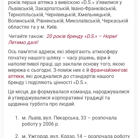
років перша аптека з вивіскою «D.S.» з’явилися у
Львівській, Закарпатській, Івано-Франківській,
Тернопільській, Чернівецькій, Хмельницькій,
Волинській, Рівненській, Миколаївській, Черкаській
областях та у м. Київ.
Читайте також:
20 років бренду «D.S.» – Норм!
Летимо далі!
Ось пам’ятні адреси, які зберігають атмосферу
початку нашого шляху – часу рішень, віри й
наполегливої праці, що заклали основу того, якою
мережа є сьогодні. З-поміж них є й
франчайзингові
аптеки
, які доєдналися до стандартів нашого
бренду і поділяють цінності «D.S.».
Це місця, де формувалася команда, народжувалися
й утверджувалися корпоративні традиції та
щоденна турбота про людей.
м. Львів, вул. Пекарська, 33 – розпочала
роботу у 2006 р.
м. Ужгород, вул. Корзо, 14 – розпочала роботу