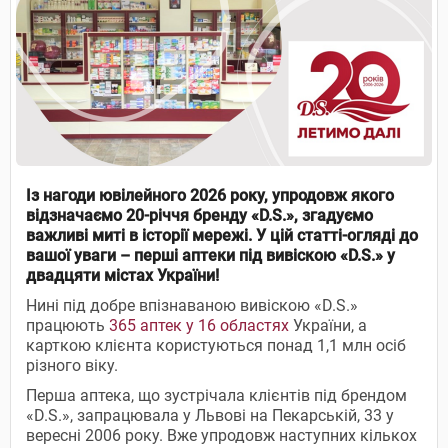
Із нагоди ювілейного 2026 року, упродовж якого
відзначаємо 20-річчя бренду «D.S.», згадуємо
важливі миті в історії мережі. У цій статті-огляді до
вашої уваги – перші аптеки під вивіскою «D.S.» у
двадцяти містах України!
Нині під добре впізнаваною вивіскою «D.S.»
працюють
365 аптек у 16 областях
України, а
карткою клієнта користуються понад 1,1 млн осіб
різного віку.
Перша аптека, що зустрічала клієнтів під брендом
«D.S.», запрацювала у Львові на Пекарській, 33 у
вересні 2006 року. Вже упродовж наступних кількох