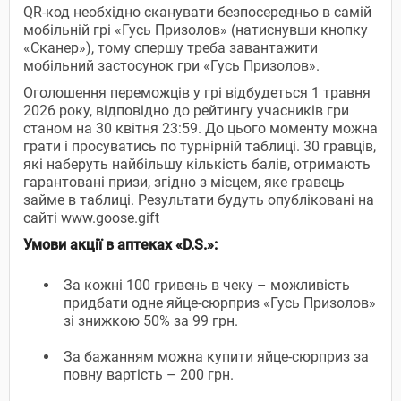
QR-код необхідно сканувати безпосередньо в самій
мобільній грі «Гусь Призолов» (натиснувши кнопку
«Сканер»), тому спершу треба завантажити
мобільний застосунок гри «Гусь Призолов».
Оголошення переможців у грі відбудеться 1 травня
2026 року, відповідно до рейтингу учасників гри
станом на 30 квітня 23:59. До цього моменту можна
грати і просуватись по турнірній таблиці. 30 гравців,
які наберуть найбільшу кількість балів, отримають
гарантовані призи, згідно з місцем, яке гравець
займе в таблиці. Результати будуть опубліковані на
сайті www.goose.gift
Умови акції в аптеках «D.S.»:
За кожні 100 гривень в чеку – можливість
придбати одне яйце-сюрприз «Гусь Призолов»
зі знижкою 50% за 99 грн.
За бажанням можна купити яйце-сюрприз за
повну вартість – 200 грн.