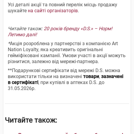
Усі деталі акції та повний перелік місць продажу
шукайте
на сайті організаторів
.
Читайте також:
20 років бренду «D.S.» – Норм!
Летимо далі!
*
Акція розроблена у партнерстві з компанією Art
Nation Loyalty, яка креативить оригінальні
гейміфіковані кампанії. Умови участі в акції можуть
різнитися, залежно від мережі-партнера.
**Подарункові сертифікати від мережі D.S. можна
використати тільки на визначені
товари
,
зазначені
в сертифікаті
, при купівлі в аптеках D.S. до
31.05.2026р.
Читайте також: