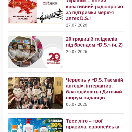
України» – новий
креативний радіопроєкт
за підтримки мережі
аптек D.S.!
27.07.2026
20 традицій та ідеалів
під брендом «D.S.» (ч. 2)
20.07.2026
Червень у «D.S. Таємній
аптеці»: інтерактив,
благодійність і Дитячий
форум видавців
06.07.2026
Твоє літо – твої
правила: європейська