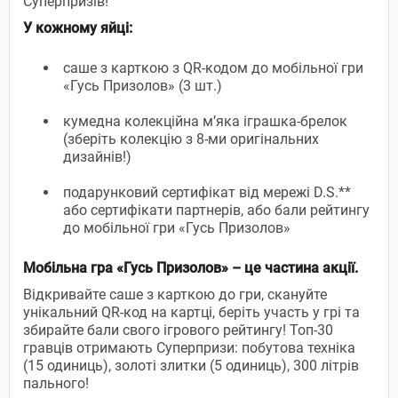
Суперпризів!
У кожному яйці:
саше з карткою з QR-кодом до мобільної гри
«Гусь Призолов» (3 шт.)
кумедна колекційна м’яка іграшка-брелок
(зберіть колекцію з 8-ми оригінальних
дизайнів!)
подарунковий сертифікат від мережі D.S.**
або сертифікати партнерів, або бали рейтингу
до мобільної гри «Гусь Призолов»
Мобільна гра «Гусь Призолов» – це частина акції.
Відкривайте саше з карткою до гри, скануйте
унікальний QR-код на картці, беріть участь у грі та
збирайте бали свого ігрового рейтингу! Топ-30
гравців отримають Суперпризи: побутова техніка
(15 одиниць), золоті злитки (5 одиниць), 300 літрів
пального!