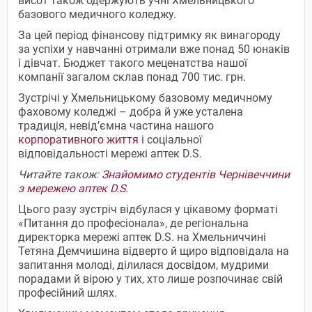
висот також одержують учні Хмельницького
базового медичного коледжу.
За цей період фінансову підтримку як винагороду
за успіхи у навчанні отримали вже понад 50 юнаків
і дівчат. Бюджет такого меценатства нашої
компанії загалом склав понад 700 тис. грн.
Зустрічі у Хмельницькому базовому медичному
фаховому коледжі – добра й уже усталена
традиція, невід’ємна частина нашого
корпоративного життя
і соціальної
відповідальності мережі аптек D.S.
Читайте також:
Знайомимо студентів Чернівеччини
з мережею аптек D.S.
Цього разу зустріч відбулася у цікавому форматі
«Питання до професіонала», де регіональна
директорка мережі аптек D.S. на Хмельниччині
Тетяна Демчишина відверто й щиро відповідала на
запитання молоді, ділилася досвідом, мудрими
порадами й вірою у тих, хто лише розпочинає свій
професійний шлях.