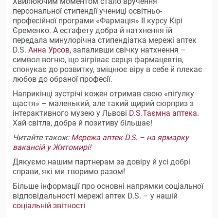
Хвилюючим моментом стало вручення
персональної стипендії учениці освітньо-
професійної програми «Фармація» ІІ курсу Кірі
Єременко. А естафету добра й натхнення їй
передала минулорічна стипендіатка мережі аптек
D.S.
Анна Урсов
, запаливши свічку натхнення –
символ вогню, що зігріває серця фармацевтів,
спонукає до розвитку, зміцнює віру в себе й плекає
любов до обраної професії.
Наприкінці зустрічі кожен отримав свою «піґулку
щастя» – маленький, але такий щирий сюрприз з
інтерактивного музею у Львові
D.S.Таємна аптека
.
Хай світла, добра й позитиву більшає!
Читайте також:
Мережа аптек D.S. – на ярмарку
вакансій у Житомирі!
Дякуємо нашим партнерам за довіру й усі добрі
справи, які ми творимо разом!
Більше інформації про основні напрямки соціальної
відповідальності мережі аптек D.S. – у нашій
соціальній звітності