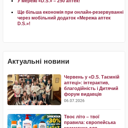
У мережі «D.S.» – 250 аптек!
Ще більша економія при онлайн-резервуванні
через мобільний додаток «Мережа аптек
D.S.»!
Актуальні новини
Червень у «D.S. Таємній
аптеці»: інтерактив,
благодійність і Дитячий
форум видавців
06.07.2026
Твоє літо – твої
правила: європейська