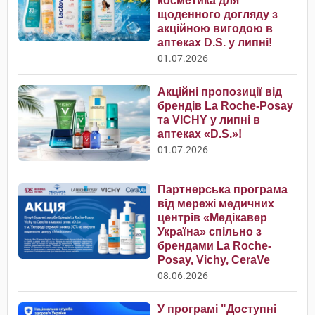
косметика для
щоденного догляду з
акційною вигодою в
аптеках D.S. у липні!
01.07.2026
Акційні пропозиції від
брендів La Roche-Posay
та VICHY у липні в
аптеках «D.S.»!
01.07.2026
Партнерська програма
від мережі медичних
центрів «Медікавер
Україна» спільно з
брендами La Roche-
Posay, Vichy, CeraVe
08.06.2026
У програмі "Доступні