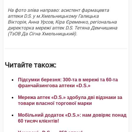
На фото зліва направо: асистент фармацевта
аптеки D.S. у м.Хмельницькому Галицька
Вікторія
,
Анна Урсов, Кіра Єременко, регіональна
директорка мережі аптек D.S. Тетяна Демчишина
(ТзОВ Да Сігна Хмельницький).
Читайте також:
Підсумки березня: 300-та в мережі та 60-та
франчайзингова аптеки «D.S.»
Мережа аптек «D.S.» здобула дві відзнаки за
товари власної торгової марки
Мобільний додаток «D.S.»: нам довіряє понад
60 тисяч клієнтів!