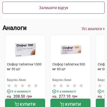
Залишити відгук
Аналоги
Усі аналоги
Сіофор таблетки 1000
Сіофор таблетки 500
Сіофо
мг 30 шт
мг 60 шт
мг 60
Берлін-Хемі
Берлін-Хемі
Берлі
Є в наявності
Є в наявності
Є в
208.50
грн
277.10
грн
2
від
від
від
КУПИТИ
КУПИТИ