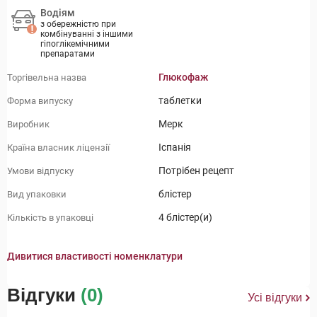
Водіям
з обережністю при
комбінуванні з іншими
гіпоглікемічними
препаратами
Глюкофаж
Торгівельна назва
таблетки
Форма випуску
Мерк
Виробник
Іспанія
Країна власник ліцензії
Потрібен рецепт
Умови відпуску
блістер
Вид упаковки
4 блістер(и)
Кількість в упаковці
Дивитися властивості номенклатури
Відгуки
(0)
Усі відгуки