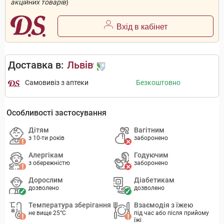
акційних товарів
)
Вхід в кабінет
Доставка в:
Львів
Самовивіз з аптеки
Безкоштовно
Особливості застосування
Дітям
Вагітним
з 10-ти років
заборонено
Алергікам
Годуючим
з обережністю
заборонено
Дорослим
Діабетикам
дозволено
дозволено
Температура зберігання
Взаємодія з їжею
не вище 25°C
під час або після прийому
їжі