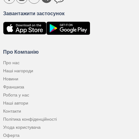
Завантажити застосунок
Про Компанію
Про нас
Наші нагороди
Новини
Франшиза
Робота у нас
Наші автори
Контакти
Політика конфіденційності
Угода користувача
Оферта