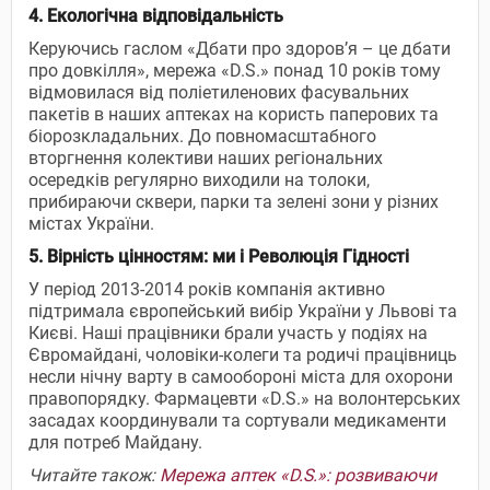
4. Екологічна відповідальність
Керуючись гаслом «Дбати про здоров’я – це дбати
про довкілля», мережа «D.S.» понад 10 років тому
відмовилася від поліетиленових фасувальних
пакетів в наших аптеках на користь паперових та
біорозкладальних. До повномасштабного
вторгнення колективи наших регіональних
осередків регулярно виходили на толоки,
прибираючи сквери, парки та зелені зони у різних
містах України.
5. Вірність цінностям: ми і Революція Гідності
У період 2013-2014 років компанія активно
підтримала європейський вибір України у Львові та
Києві. Наші працівники брали участь у подіях на
Євромайдані, чоловіки-колеги та родичі працівниць
несли нічну варту в самообороні міста для охорони
правопорядку. Фармацевти «D.S.» на волонтерських
засадах координували та сортували медикаменти
для потреб Майдану.
Читайте також:
Мережа аптек «D.S.»: розвиваючи