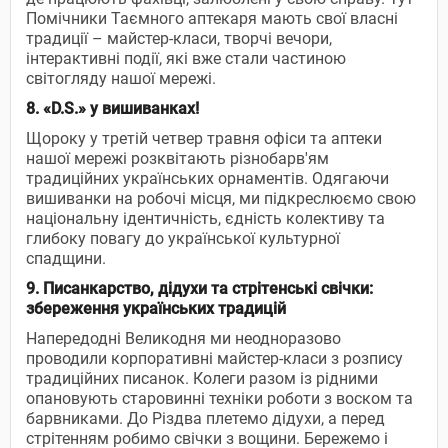
Помічники Таємного аптекаря мають свої власні
традиції – майстер-класи, творчі вечори,
інтерактивні події, які вже стали частиною
світогляду нашої мережі.
8. «
D
.
S
.» у вишиванках!
Щороку у третій четвер травня офіси та аптеки
нашої мережі розквітають різнобарв'ям
традиційних українських орнаментів. Одягаючи
вишиванки на робочі місця, ми підкреслюємо свою
національну ідентичність, єдність колективу та
глибоку повагу до української культурної
спадщини.
9. Писанкарство, дідухи та стрітенські свічки:
збереження українських традицій
Напередодні Великодня ми неодноразово
проводили корпоративні майстер-класи з розпису
традиційних писанок. Колеги разом із рідними
опановують старовинні техніки роботи з воском та
барвниками. До Різдва плетемо дідухи, а перед
стрітенням робимо свічки з вощини. Бережемо і