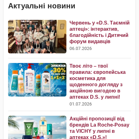
Актуальні новини
Червень у «D.S. Таємній
аптеці»: інтерактив,
благодійність і Дитячий
форум видавців
06.07.2026
Твоє літо – твої
правила: європейська
косметика для
щоденного догляду з
акційною вигодою в
аптеках D.S. у липні!
01.07.2026
Акційні пропозиції від
брендів La Roche-Posay
та VICHY у липні в
аптеках «D.S.»!