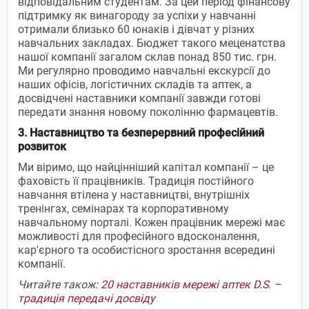
відповідальним студентам. За цей період фінансову
підтримку як винагороду за успіхи у навчанні
отримали близько 60 юнаків і дівчат у різних
навчальних закладах. Бюджет такого меценатства
нашої компанії загалом склав понад 850 тис. грн.
Ми регулярно проводимо навчальні екскурсії до
наших офісів, логістичних складів та аптек, а
досвідчені наставники компанії завжди готові
передати знання новому поколінню фармацевтів.
3. Наставництво та безперервний професійний
розвиток
Ми віримо, що найцінніший капітал компанії – це
фаховість її працівників. Традиція постійного
навчання втілена у наставництві, внутрішніх
тренінгах, семінарах та корпоративному
навчальному порталі. Кожен працівник мережі має
можливості для професійного вдосконалення,
кар'єрного та особистісного зростання всередині
компанії.
Читайте також:
20 наставників мережі аптек D.S. –
традиція передачі досвіду