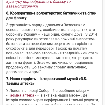
культуру відповідального бізнесу та
взаємопідтримки
6. Корпоративне волонтерство: батончики та сітки
для фронту
Згуртованість заради допомоги Захисникам –
основа нашого тилу, особливо, коли серед тих, хто
боронить Україну – наші рідні, колеги, друзі. З 2014
року регулярно виготовляємо поживні енергетичні
батончики за перевіреним рецептом із горіхів та
сухофруктів для передової. Також на початку
повномасштабного вторгнення традиційними стали
спільні плетіння маскувальних сіток, які рятують
життя на фронті. Знаємо, що чимало працівників
продовжують цю важливу справу непублічно,
допомагаючи армії.
7. Наша гордість
–
інтерактивний музей «
D.S.
Таємна аптека»
У Львові на площі Соборній є особливе місце –
«
Таємна аптека
» – візитівка нашої мережі, де
історія оживає через перформанси і таємні рецепти,
де працюють фахівці, залюблені у свою справу. Тут