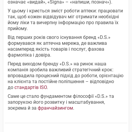
означає «видай», «Signa» – «напиши, познач»).
У цьому і криється зміст роботи аптеки: працювати
так, щоб кожен відвідувач міг отримати необхідні
йому ліки та вичерпну інформацію про правила їх
прийому.
Від перших років свого існування бренд «D.S.»
формувався як аптечна мережа, де важлива
насамперед якість товарів і послуг, фахова
фармопіка і довіра.
Перед виходом бренду «D.S.» на ринок наша
компанія зробила важливий стратегічний крок:
впровадила процесний підхід до роботи, орієнтацію
на клієнта та постійне поліпшення – відповідно
до
стандартів ISO
.
Саме це стало фундаментом філософії «D.S.» та
запорукою його розвитку і масштабування,
зокрема й за
франчайзингом
.