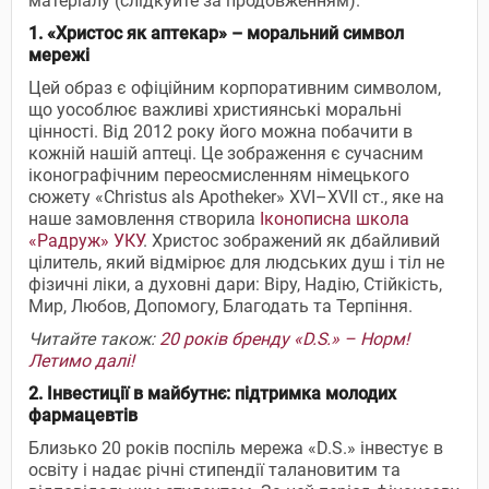
матеріалу (слідкуйте за продовженням).
1. «Христос як аптекар» – моральний символ
мережі
​Цей образ є офіційним корпоративним символом,
що уособлює важливі християнські моральні
цінності. Від 2012 року його можна побачити в
кожній нашій аптеці. Це зображення є сучасним
іконографічним переосмисленням німецького
сюжету «Christus als Apotheker» XVI–XVII ст., яке на
наше замовлення створила
Іконописна школа
«Радруж» УКУ
. Христос зображений як дбайливий
цілитель, який відмірює для людських душ і тіл не
фізичні ліки, а духовні дари: Віру, Надію, Стійкість,
Мир, Любов, Допомогу, Благодать та Терпіння.
Читайте також:
20 років бренду «D.S.» – Норм!
Летимо далі!
2. Інвестиції в майбутнє: підтримка молодих
фармацевтів
Близько 20 років поспіль мережа «D.S.» інвестує в
освіту і надає річні стипендії талановитим та