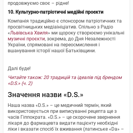
продовжуємо своє – рідне!
10. Культурно-патріотичні медійні проєкти
Компанія традиційно є спонсором патріотичних та
просвітницьких медіаініціатив. Спільно з Радіо
«
Львівська Хвиля
» ми щороку створюємо унікальні
музичні проєкти
, зокрема, до Дня Незалежності
України, спрямовані на переосмислення і
вшанування історії нашої Батьківщини.
Далі буде!
Читайте також: 20 традицій та ідеалів під брендом
«D.S.» (ч. 2)
Значення назви «D.S.»
Наша назва «D.S.» – це медичний термін, який
використовується при виписуванні рецепта ще з
часів Гіппократа. «D.S.» – це скорочене звернення
лікаря до фармацевта видати пацієнту необхідні
ліки і вказати спосіб їх вживання (латинське «Dа» –