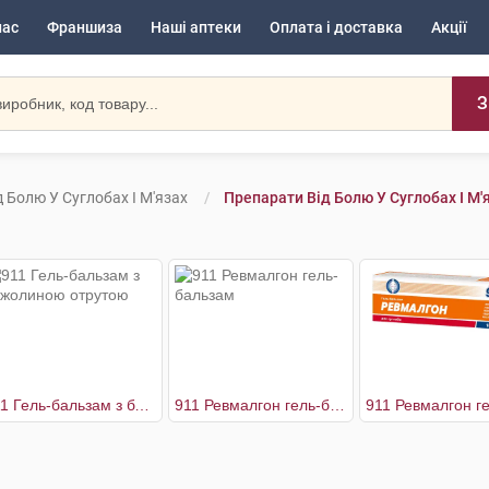
нас
Франшиза
Наші аптеки
Оплата і доставка
Акції
З
 Болю У Суглобах І М'язах
Препарати Від Болю У Суглобах І М'
911 Гель-бальзам з бджолиною отрутою
911 Ревмалгон гель-бальзам