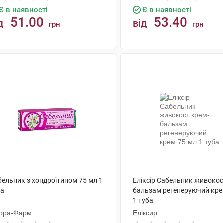
Є в наявності
Є в наявності
51.00
53.40
д
від
грн
грн
КУПИТИ
КУПИТИ
бельник з хондроїтином 75 мл 1
Еліксір Сабельник живокос
ба
бальзам регенеруючий кре
1 туба
ора-Фарм
Еліксир