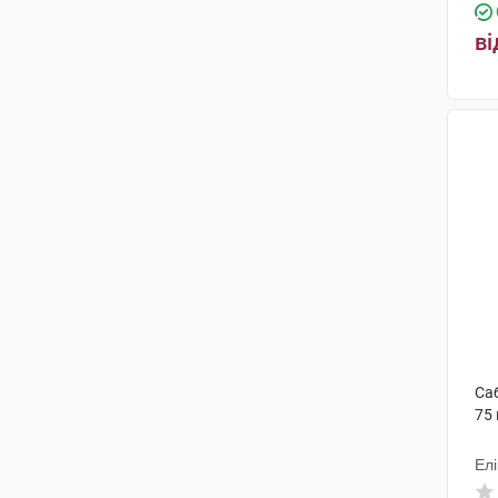
Таллінський ФЗ
(1)
ві
Чарлі ПП
(2)
Аше Лабораторьос
Фармасеутикос С.А
(1)
Біологіше Хайльміттель Хеель
(3)
Са
75 
Елі