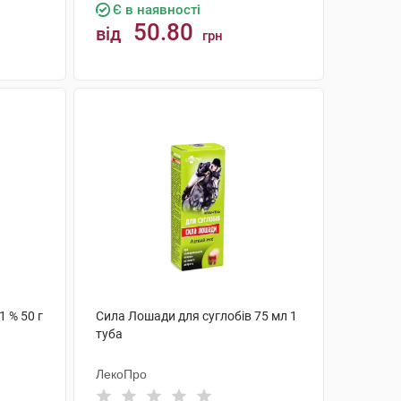
Є в наявності
50.80
від
грн
КУПИТИ
 % 50 г
Сила Лошади для суглобів 75 мл 1
туба
ЛекоПро