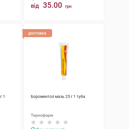
35.00
від
грн
КУПИТИ
доставка
г 1
Бороментол мазь 25 г 1 туба
Тернофарм