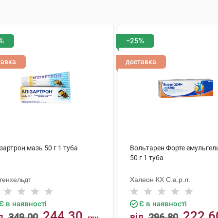
%
−25%
тавка
доставка
зартрон мазь 50 г 1 туба
Вольтарен Форте емульгель
50 г 1 туба
хтенхельдт
Халеон КХ С.а.р.л.
Є в наявності
Є в наявності
244.30
222.6
д
349.00
від
296.80