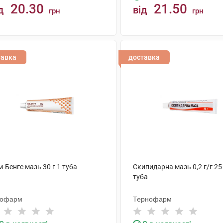
20.30
21.50
д
від
грн
грн
КУПИТИ
КУПИТИ
тавка
доставка
-Бенге мазь 30 г 1 туба
Скипидарна мазь 0,2 г/г 25 
туба
тофарм
Тернофарм