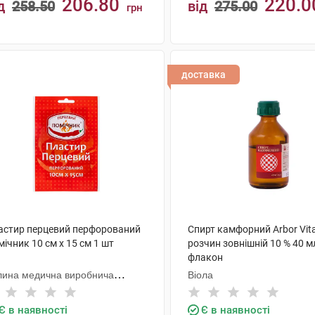
206.80
220.0
д
258.50
від
275.00
грн
КУПИТИ
КУПИТИ
доставка
астир перцевий перфорований
Спирт камфорний Arbor Vit
ічник 10 см х 15 см 1 шт
розчин зовнішній 10 % 40 м
флакон
лина медична виробнича
Віола
мпанія
Є в наявності
Є в наявності