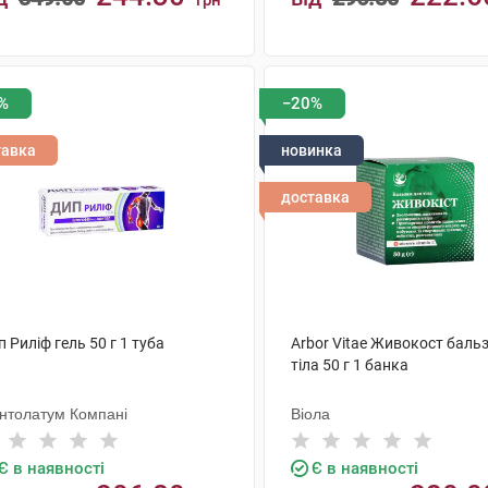
грн
КУПИТИ
КУПИТИ
%
−20%
тавка
новинка
доставка
 Риліф гель 50 г 1 туба
Arbor Vitae Живокост баль
тіла 50 г 1 банка
нтолатум Компані
Віола
Є в наявності
Є в наявності