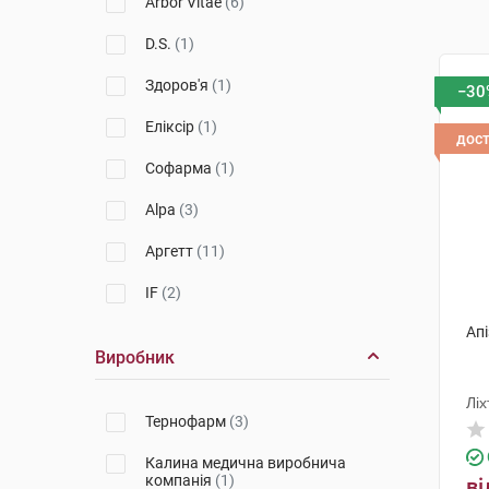
Arbor Vitae
(6)
D.S.
(1)
Здоров'я
(1)
−30
Еліксір
(1)
дос
Софарма
(1)
Alpa
(3)
Аргетт
(11)
IF
(2)
Апі
Виробник
Лі
Тернофарм
(3)
Калина медична виробнича
компанія
(1)
ві