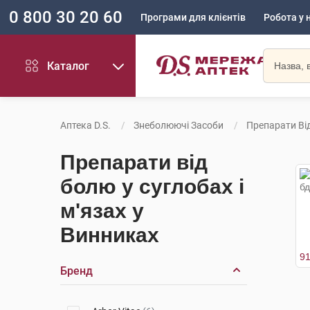
0 800 30 20 60
Програми для клієнтів
Робота у 
Каталог
Аптека D.S.
Знеболюючі Засоби
Препарати Від
Препарати від
болю у суглобах і
м'язах у
Винниках
Бренд