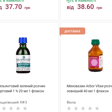
Є в наявності
Є в наявності
37.70
38.60
д
від
грн
грн
КУПИТИ
КУПИТИ
доставка
ильянтовий зелений розчин
Меновазин Arbor Vitae роз
иртовий 1 % 20 мл 1 флакон
зовнішній 40 мл 1 флакон
рщагівський ХФЗ
Віола