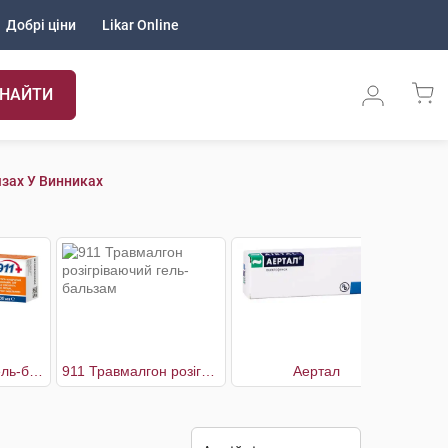
Добрі ціни
Likar Online
НАЙТИ
язах У Винниках
911 Ревмалгон гель-бальзам для суглобів
911 Травмалгон розігріваючий гель-бальзам
Аертал