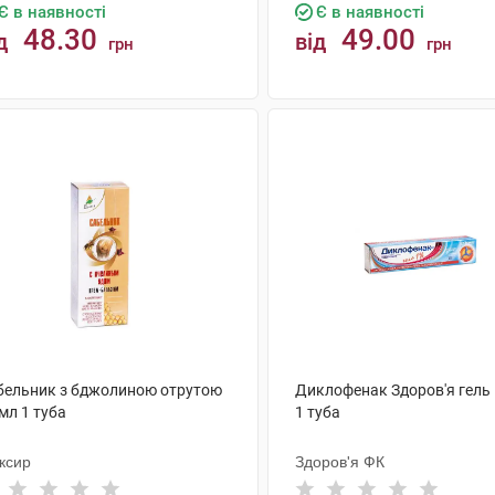
Є в наявності
Є в наявності
48.30
49.00
д
від
грн
грн
КУПИТИ
КУПИТИ
бельник з бджолиною отрутою
Диклофенак Здоров'я гель 1
мл 1 туба
1 туба
ксир
Здоров'я ФК