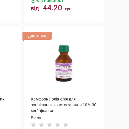
Є в наявності
44.20
від
грн
КУПИТИ
доставка
чин
Камфорна олія олія для
зовнішнього застосування 10 % 30
мл 1 флакон
Віола