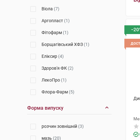
Віола
(7)
Аргопласт
(1)
−20
Фітофарм
(1)
дос
Борщагівський ХФЗ
(1)
Еліксир
(4)
Здоров'я ФК
(2)
ЛекоПро
(1)
Флора-Фарм
(5)
Дип
Ботаніка
(1)
Форма випуску
Ліберті Фарм ТОВ
(1)
Ме
розчин зовнішній
(3)
ДКП Фармацевтична фабрика
(4)
мазь
(20)