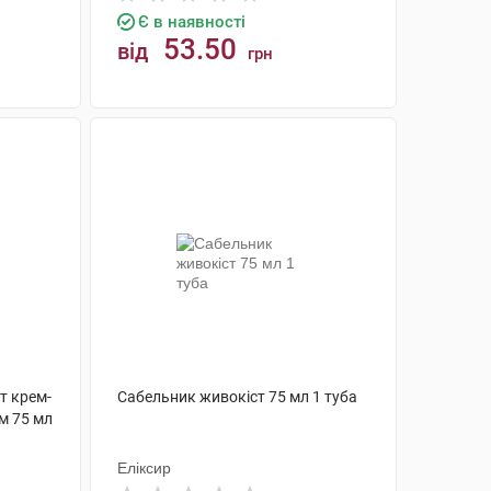
Є в наявності
53.50
від
грн
КУПИТИ
т крем-
Сабельник живокіст 75 мл 1 туба
м 75 мл
Еліксир