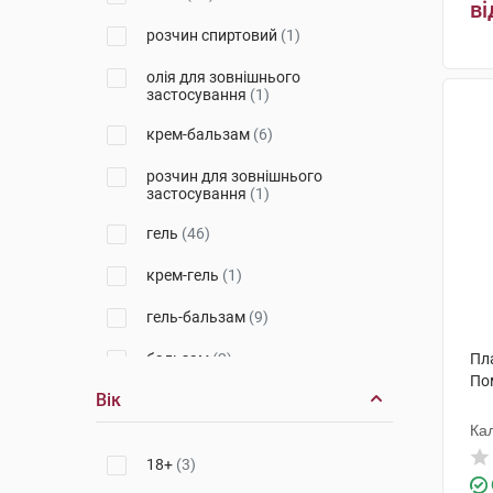
ві
Червона зірка
(4)
розчин спиртовий
(1)
Твінс Тек, Україна
(3)
олія для зовнішнього
застосування
(1)
Софарма
(1)
крем-бальзам
(6)
Біокон
(1)
розчин для зовнішнього
Натуральна косметика
(3)
застосування
(1)
Медана Фарма АТ
(2)
гель
(46)
Лубнифарм
(5)
крем-гель
(1)
Кусум Хелтхкер
(8)
гель-бальзам
(9)
Фармак
(1)
бальзам
(2)
Пл
Пом
Альпа
(3)
Вік
крем
(12)
Ка
Салютас Фарма
(6)
настойка
(1)
ко
18+
(3)
Енк'юб Етікалз
(3)
рідина для зовнішнього