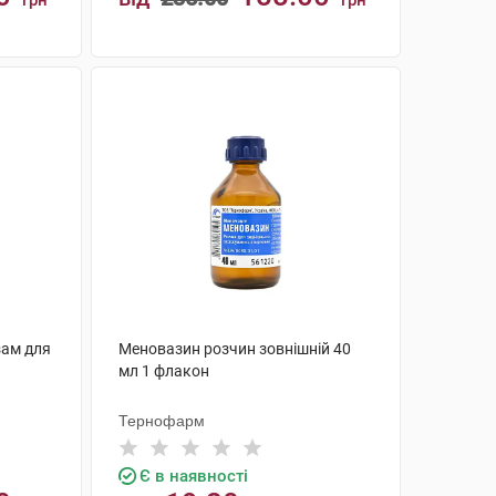
грн
грн
КУПИТИ
зам для
Меновазин розчин зовнішній 40
мл 1 флакон
Тернофарм
Є в наявності