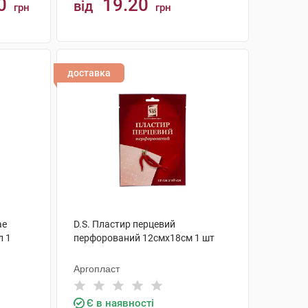
0
19.20
від
грн
грн
КУПИТИ
доставка
ae
D.S. Пластир перцевий
л 1
перфорований 12смх18см 1 шт
Аргопласт
Є в наявності