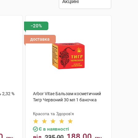
−20%
доставка
 2,32 %
Arbor Vitae Бальзам косметичний
Тигр Червоний 30 мл 1 баночка
Красота та Здоров'я
Є в наявності
0
188.00
від
235.00