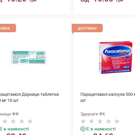
грн
грн
КУПИТИ
КУПИТИ
тавка
доставка
рацетамол Дарниця таблетки
Парацетамол капсули 500 
 мг 10 шт
шт
рниця ФФ
Здоров'я ФК
Є в наявності
Є в наявності