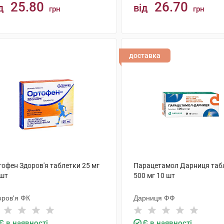
25.80
26.70
д
від
грн
грн
КУПИТИ
КУПИТИ
доставка
тофен Здоров'я таблетки 25 мг
Парацетамол Дарниця таб
 шт
500 мг 10 шт
оров'я ФК
Дарниця ФФ
Є в наявності
Є в наявності