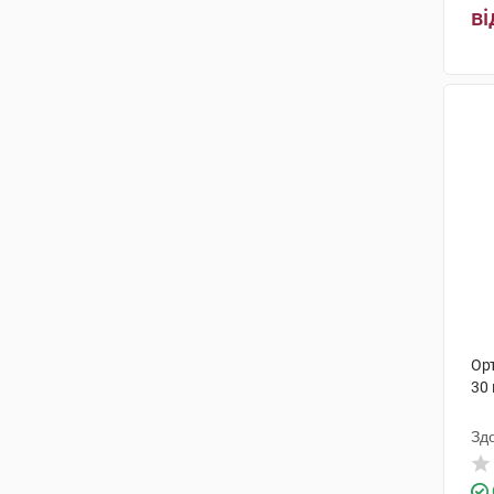
Ананта Медікеар
(1)
ві
Байєр Біттерфельд
(1)
Сан Фармасьютикал Індастріз
(1)
Берлін-Хемі
(1)
Біофарма Ілач
(1)
Гедеон Ріхтер
(2)
ДКП Фармацевтична фабрика
(1)
Хемофарм
(1)
Ор
Меркле
(7)
30
Упса Сас
(1)
Зд
Новартіс Фарма
(2)