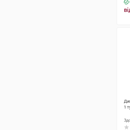
Тідж
(2)
ві
Адамед Фарма
(1)
Монфарм
(1)
Пфайзер Італія
(3)
Сперко Україна
(1)
Евертоджен Лайф Саєнсиз
(2)
Пфайзер Менюфекчуринг
Бельгія
(3)
Ацино Фарма
(2)
Фламінго Фармасьютикалс
(1)
Дик
ПЛІВА Хрватска
(6)
1 т
Нобел Ілач Санаї ве Тіджарет
Зд
(1)