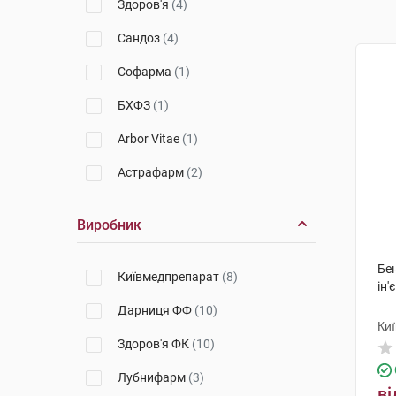
Здоров'я
(4)
Сандоз
(4)
Софарма
(1)
БХФЗ
(1)
Arbor Vitae
(1)
Астрафарм
(2)
Виробник
Бе
Київмедпрепарат
(8)
ін'
Дарниця ФФ
(10)
Ки
Здоров'я ФК
(10)
Лубнифарм
(3)
ві