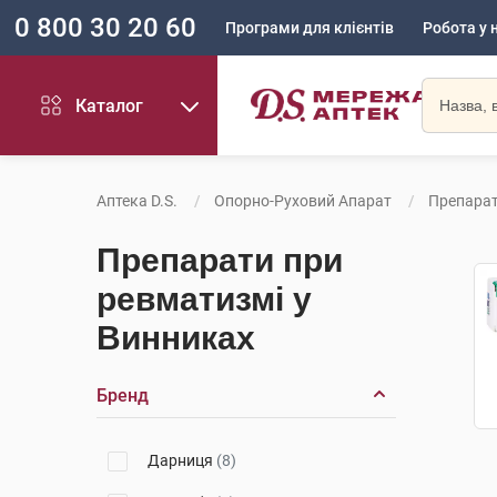
0 800 30 20 60
Програми для клієнтів
Робота у 
Каталог
Аптека D.S.
Опорно-Руховий Апарат
Препарат
Препарати при
ревматизмі у
Винниках
Бренд
Дарниця
(8)