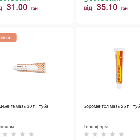
31.00
35.10
д
від
грн
грн
КУПИТИ
КУПИТИ
тавка
-Бенге мазь 30 г 1 туба
Бороментол мазь 25 г 1 ту
тофарм
Тернофарм