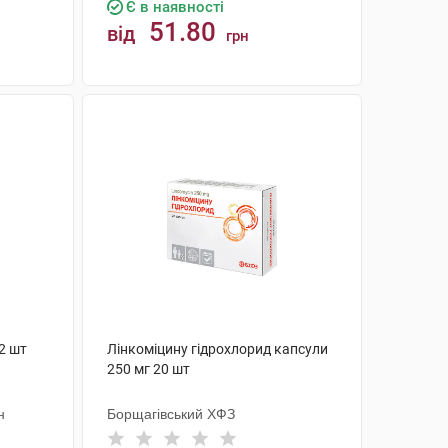
Є в наявності
51.80
від
грн
КУПИТИ
2 шт
Лінкоміцину гідрохлорид капсули
250 мг 20 шт
н
Борщагівський ХФЗ