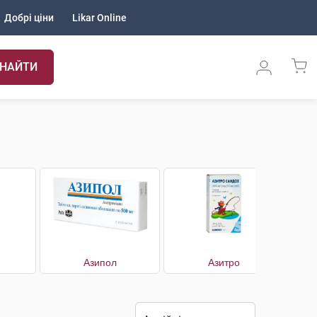
Добрі ціни
Likar Online
НАЙТИ
Азипол
Азитро