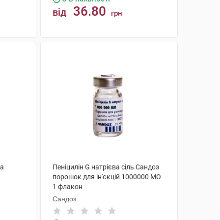
36.80
від
грн
КУПИТИ
ба
Пеніцилін G натрієва сіль Сандоз
порошок для ін'єкцій 1000000 МО
1 флакон
Сандоз