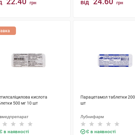
22.40
24.60
д
від
грн
грн
КУПИТИ
КУПИТИ
тавка
етилсаліцилова кислота
Парацетамол таблетки 200
летки 500 мг 10 шт
шт
ївмедпрепарат
Лубнифарм
Є в наявності
Є в наявності