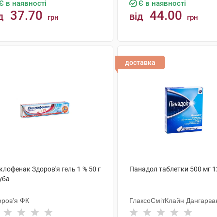
Є в наявності
Є в наявності
37.70
44.00
д
від
грн
грн
КУПИТИ
КУПИТИ
доставка
лофенак Здоров'я гель 1 % 50 г
Панадол таблетки 500 мг 1
уба
оров'я ФК
ГлаксоСмітКлайн Дангарва