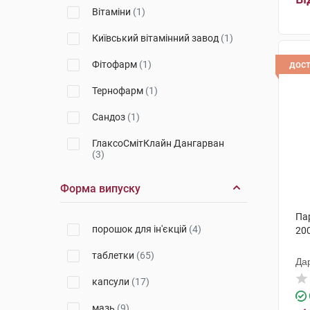
Вітаміни
(1)
Київський вітамінний завод
(1)
Фітофарм
(1)
дос
Тернофарм
(1)
Сандоз
(1)
ГлаксоСмітКлайн Дангарван
(3)
Борщагівський ХФЗ
(3)
Форма випуску
Червона зірка
(4)
Па
порошок для ін'єкцій
(4)
200
Софарма
(1)
таблетки
(65)
Медана Фарма АТ
(2)
Да
капсули
(17)
Кусум Хелтхкер
(10)
мазь
(9)