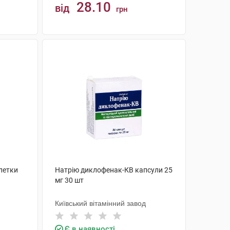
28.10
від
грн
КУПИТИ
летки
Натрію диклофенак-КВ капсули 25
мг 30 шт
Київський вітамінний завод
Є в наявності