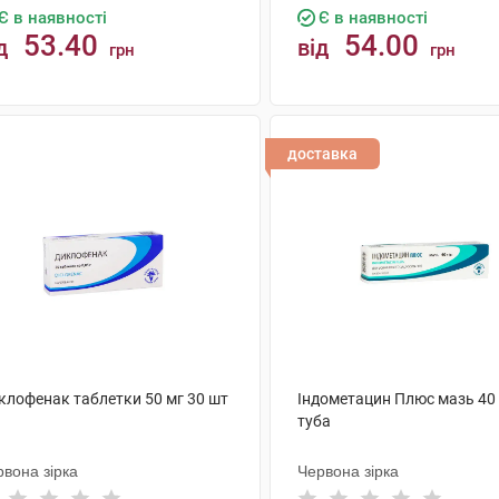
Є в наявності
Є в наявності
53.40
54.00
д
від
грн
грн
КУПИТИ
КУПИТИ
доставка
клофенак таблетки 50 мг 30 шт
Індометацин Плюс мазь 40 
туба
вона зірка
Червона зірка