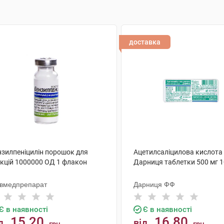
доставка
нзилпеніцилін порошок для
Ацетилсаліцилова кислота
єкцій 1000000 ОД 1 флакон
Дарниця таблетки 500 мг 1
ївмедпрепарат
Дарниця ФФ
Є в наявності
Є в наявності
15.20
16.80
д
від