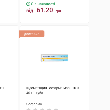
Є в наявності
61.20
від
грн
КУПИТИ
доставка
г 1
Індометацин Софарма мазь 10 %
40 г 1 туба
Софарма