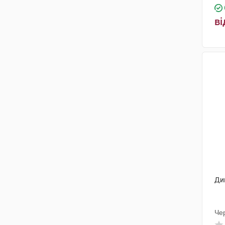
Гріндекс
(1)
ві
Парма Продакт Кфт.
(1)
Фарева Амбуаз
(2)
Кусум Фарм
(1)
Рівофарм
(1)
Бафна Фармасьютікалс
(1)
Ромфарм Компані
(1)
Органон Хейст
(1)
Ди
Чер