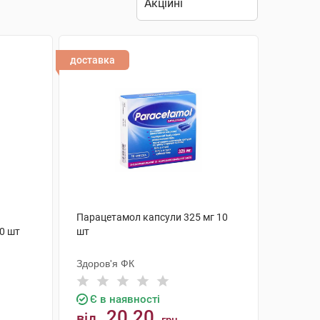
доставка
Парацетамол капсули 325 мг 10
0 шт
шт
Здоров'я ФК
Є в наявності
20.20
від