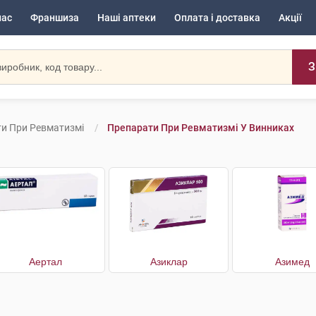
нас
Франшиза
Наші аптеки
Оплата і доставка
Акції
З
и При Ревматизмі
Препарати При Ревматизмі У Винниках
Аертал
Азиклар
Азимед