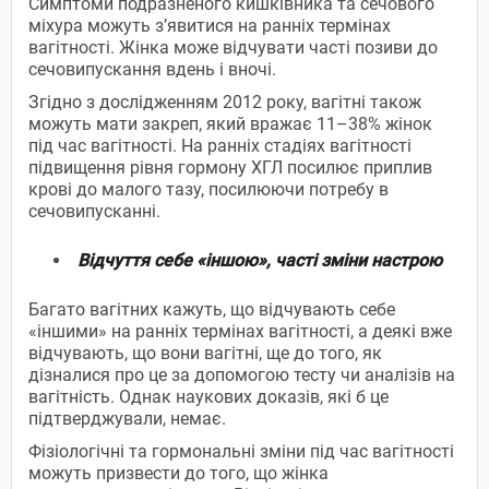
Симптоми подразненого кишківника та сечового
міхура можуть з’явитися на ранніх термінах
вагітності. Жінка може відчувати часті позиви до
сечовипускання вдень і вночі.
Згідно з дослідженням 2012 року, вагітні також
можуть мати закреп, який вражає 11–38% жінок
під час вагітності. На ранніх стадіях вагітності
підвищення рівня гормону ХГЛ посилює приплив
крові до малого тазу, посилюючи потребу в
сечовипусканні.
Відчуття себе «іншою», часті зміни настрою
Багато вагітних кажуть, що відчувають себе
«іншими» на ранніх термінах вагітності, а деякі вже
відчувають, що вони вагітні, ще до того, як
дізналися про це за допомогою тесту чи аналізів на
вагітність. Однак наукових доказів, які б це
підтверджували, немає.
Фізіологічні та гормональні зміни під час вагітності
можуть призвести до того, що жінка