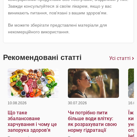
Завжди консультуйтеся зі своїм лікарем, якщо у вас
виникають питання, пов'язані з вашим здоров'ям.
Ви можете зберігати представлені матеріали для
некомерційного використання.
Рекомендовані статті
Усі статті
10.08.2026
30.07.2026
16.0
Що таке
Чи потрібно пити
Їжа
збалансоване
більше води влітку:
киш
харчування і чому це
як розрахувати свою
уни
запорука здоров’я
норму гідратації
отр
інф