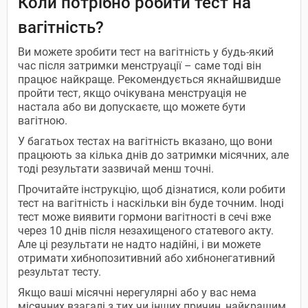
Коли потрібно робити тест на
вагітність?
Ви можете зробити тест на вагітність у будь-який
час після затримки менструації – саме тоді він
працює найкраще. Рекомендується якнайшвидше
пройти тест, якщо очікувана менструація не
настала або ви допускаєте, що можете бути
вагітною.
У багатьох тестах на вагітність вказано, що вони
працюють за кілька днів до затримки місячних, але
тоді результати зазвичай менш точні.
Прочитайте інструкцію, щоб дізнатися, коли робити
тест на вагітність і наскільки він буде точним. Іноді
тест може виявити гормони вагітності в сечі вже
через 10 днів після незахищеного статевого акту.
Але ці результати не надто надійні, і ви можете
отримати хибнопозитивний або хибнонегативний
результат тесту.
Якщо ваші місячні нерегулярні або у вас нема
місячних взагалі з тих чи інших причин, найкращим