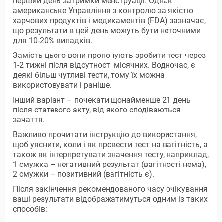
перший день затримки менструації. Однак
американське Управління з контролю за якістю
харчових продуктів і медикаментів (FDA) зазначає,
що результати в цей день можуть бути неточними
для 10-20% випадків.
Замість цього вони пропонують зробити тест через
1-2 тижні після відсутності місячних. Водночас, є
деякі більш чутливі тести, тому їх можна
використовувати і раніше.
Інший варіант – почекати щонайменше 21 день
після статевого акту, від якого сподіваються
зачаття.
Важливо прочитати інструкцію до використання,
щоб уяснити, коли і як провести тест на вагітність, а
також як інтерпретувати значення тесту, наприклад,
1 смужка – негативний результат (вагітності нема),
2 смужки – позитивний (вагітність є).
Після закінчення рекомендованого часу очікування
ваші результати відображатимуться одним із таких
способів: