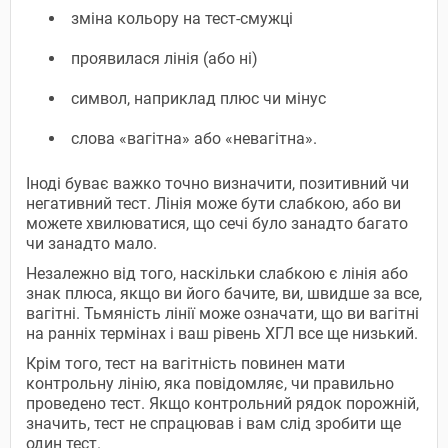
зміна кольору на тест-смужці
проявилася лінія (або ні)
символ, наприклад плюс чи мінус
слова «вагітна» або «невагітна».
Іноді буває важко точно визначити, позитивний чи
негативний тест. Лінія може бути слабкою, або ви
можете хвилюватися, що сечі було занадто багато
чи занадто мало.
Незалежно від того, наскільки слабкою є лінія або
знак плюса, якщо ви його бачите, ви, швидше за все,
вагітні. Тьмяність лінії може означати, що ви вагітні
на ранніх термінах і ваш рівень ХГЛ все ще низький.
Крім того, тест на вагітність повинен мати
контрольну лінію, яка повідомляє, чи правильно
проведено тест. Якщо контрольний рядок порожній,
значить, тест не спрацював і вам слід зробити ще
один тест.