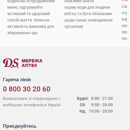
Водночас із продуманим
Важливо знати
Саме
меню, підтримуйте
норму води для людини
отру
активний та здоровий
влітку та бути обізнаним
інфе
спосіб життя. Фізична
щодо ознак зневоднення
найч
активність важлива для
організму
прос
збереження здо
зах
Гаряча лінія
0 800 30 20 60
Безкоштовно зі стаціонарних і
Будні:
8:00 - 21:00
мобільних телефонів в Україні
Сб:
9:00 - 20:00
Нд:
10:00 - 20:00
Приєднуйтесь