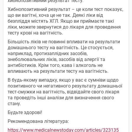
хибнопозитивний результат тесту.
Хибнопозитивний результат – це коли тест показує,
що ви вагітні, хоча це не так. Деякі ліки від
безпліддя містять ХГЛ. Якщо ви приймаєте такі
ліки, можете звернутися до лікаря для проведення
тесту крові на вагітність.
Більшість ліків не повинні впливати на результати
домашнього тесту на вагітність. Це стосується,
наприклад, протизаплідних засобів,
знеболювальних ліків, засобів від алергії та
антибіотиків. Крім того, кава і алкоголь не
впливають на результати тесту на вагітність.
В будь-якому випадку, якщо у вас є сумніви щодо
позитивного чи негативного результату домашньої
тест-смужки на вагітність, відвідайте свого лікаря
та проведіть інші аналізи для визначення свого
стану.
Будьте здорові!
Рекомендована література:
https://www.medicalnewstoday.com/articles/323135