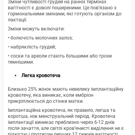
Зміни чутливості грудей на ранніх термінах
вагітності є доволі поширеними. Це пов’язано з
гормональними змінами, які готують організм до
лактації.
Зміни можуть включати:
• болючість молочних залоз;
• набряклість грудей;
• соски та ареоли стають більшими або трохи
темнішими.
Легка кровотеча
Близько 25% жінок мають невелику імплантаційну
кровотечу, яка виникає, коли ембріон
прикріплюється до стінки матки.
Імплантаційна кровотеча, як правило, легша та
коротша, ніж менструальний період. Кровотеча
імплантації виникає приблизно через 6-12 днів
після зачаття, але світлі кров’янисті виділення не є
рідкістю і протягом перших 12 тижнів вагітності.