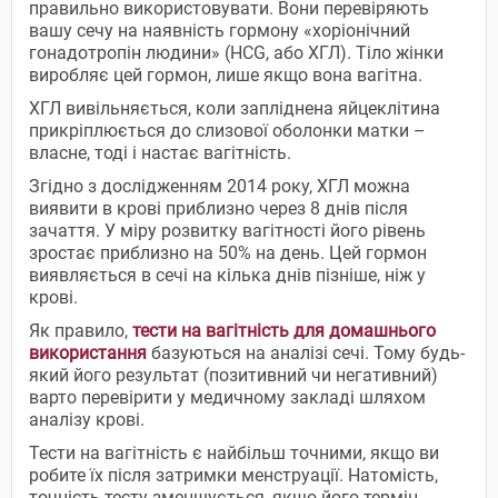
правильно використовувати. Вони перевіряють
вашу сечу на наявність гормону «хоріонічний
гонадотропін людини» (НCG, або ХГЛ). Тіло жінки
виробляє цей гормон, лише якщо вона вагітна.
ХГЛ вивільняється, коли запліднена яйцеклітина
прикріплюється до слизової оболонки матки –
власне, тоді і настає вагітність.
Згідно з дослідженням 2014 року, ХГЛ можна
виявити в крові приблизно через 8 днів після
зачаття. У міру розвитку вагітності його рівень
зростає приблизно на 50% на день. Цей гормон
виявляється в сечі на кілька днів пізніше, ніж у
крові.
Як правило,
тести на вагітність для домашнього
використання
базуються на аналізі сечі. Тому будь-
який його результат (позитивний чи негативний)
варто перевірити у медичному закладі шляхом
аналізу крові.
Тести на вагітність є найбільш точними, якщо ви
робите їх після затримки менструації. Натомість,
точність тесту зменшується, якщо його термін