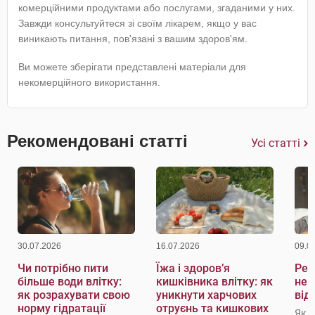
комерційними продуктами або послугами, згаданими у них.
Завжди консультуйтеся зі своїм лікарем, якщо у вас
виникають питання, пов'язані з вашим здоров'ям.
Ви можете зберігати представлені матеріали для
некомерційного використання.
Рекомендовані статті
Усі статті
30.07.2026
16.07.2026
09.0
Чи потрібно пити
Їжа і здоров’я
Реж
більше води влітку:
кишківника влітку: як
не 
як розрахувати свою
уникнути харчових
від
норму гідратації
отруєнь та кишкових
Як 