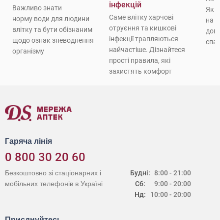
інфекцій
Важливо знати
Як 
Саме влітку харчові
норму води для людини
на с
отруєння та кишкові
влітку та бути обізнаним
доп
інфекції трапляються
щодо ознак зневоднення
спат
найчастіше. Дізнайтеся
організму
прості правила, які
захистять комфорт
Гаряча лінія
0 800 30 20 60
Безкоштовно зі стаціонарних і
Будні:
8:00 - 21:00
мобільних телефонів в Україні
Сб:
9:00 - 20:00
Нд:
10:00 - 20:00
Приєднуйтесь