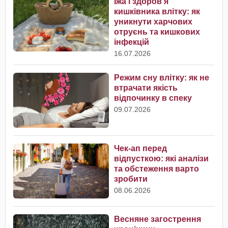
Їжа і здоров’я
кишківника влітку: як
уникнути харчових
отруєнь та кишкових
інфекцій
16.07.2026
Режим сну влітку: як не
втрачати якість
відпочинку в спеку
09.07.2026
Чек-ап перед
відпусткою: які аналізи
та обстеження варто
зробити
08.06.2026
Весняне загострення