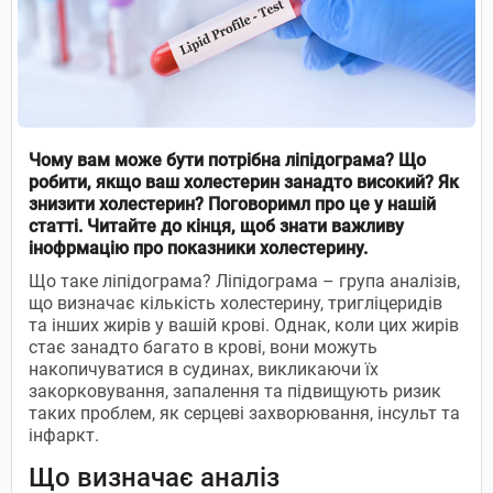
Чому
вам може бути потрібна ліпідограма?
Що
робити, якщо ваш холестерин занадто високий?
Як
знизити холестерин? Поговоримл про це у нашій
статті. Читайте до кінця, щоб знати важливу
інофрмацію про показники холестерину.
Що таке ліпідограма? Ліпідограма – група аналізів,
що визначає кількість холестерину, тригліцеридів
та інших жирів у вашій крові. Однак, коли цих жирів
стає занадто багато в крові, вони можуть
накопичуватися в судинах, викликаючи їх
закорковування, запалення та підвищують ризик
таких проблем, як серцеві захворювання, інсульт та
інфаркт.
Що визначає аналіз