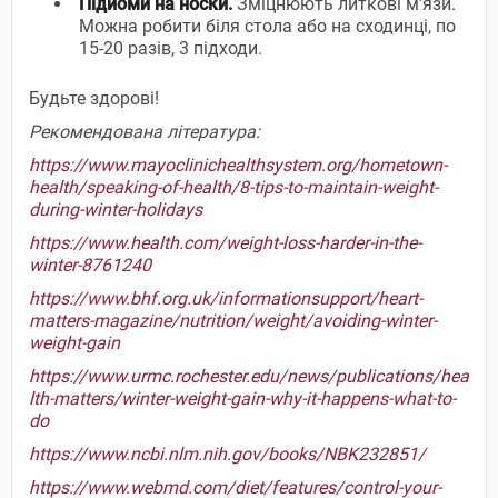
Підйоми на носки.
Зміцнюють литкові м'язи.
Можна робити біля стола або на сходинці, по
15-20 разів, 3 підходи.
Будьте здорові!
Рекомендована література:
https://www.mayoclinichealthsystem.org/hometown-
health/speaking-of-health/8-tips-to-maintain-weight-
during-winter-holidays
https://www.health.com/weight-loss-harder-in-the-
winter-8761240
https://www.bhf.org.uk/informationsupport/heart-
matters-magazine/nutrition/weight/avoiding-winter-
weight-gain
https://www.urmc.rochester.edu/news/publications/hea
lth-matters/winter-weight-gain-why-it-happens-what-to-
do
https://www.ncbi.nlm.nih.gov/books/NBK232851/
https://www.webmd.com/diet/features/control-your-