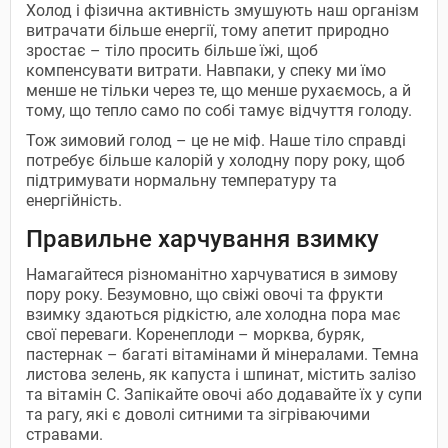
Холод і фізична активність змушують наш організм
витрачати більше енергії, тому апетит природно
зростає – тіло просить більше їжі, щоб
компенсувати витрати. Навпаки, у спеку ми їмо
менше не тільки через те, що менше рухаємось, а й
тому, що тепло само по собі тамує відчуття голоду.
Тож зимовий голод – це не міф. Наше тіло справді
потребує більше калорій у холодну пору року, щоб
підтримувати нормальну температуру та
енергійність.
Правильне харчування взимку
Намагайтеся різноманітно харчуватися в зимову
пору року. Безумовно, що свіжі овочі та фрукти
взимку здаються рідкістю, але холодна пора має
свої переваги. Коренеплоди – морква, буряк,
пастернак – багаті вітамінами й мінералами. Темна
листова зелень, як капуста і шпинат, містить залізо
та вітамін С. Запікайте овочі або додавайте їх у супи
та рагу, які є доволі ситними та зігріваючими
стравами.