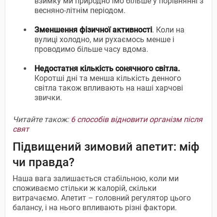
взимку ми природно їмо більше у порівнянні з
весняно-літнім періодом.
Зменшення фізичної активності
. Коли на
вулиці холодно, ми рухаємось менше і
проводимо більше часу вдома.
Недостатня кількість сонячного світла.
Коротші дні та менша кількість денного
світла також впливають на наші харчові
звички.
Читайте також:
6 способів відновити організм після
свят
Підвищений зимовий апетит: міф
чи правда?
Наша вага залишається стабільною, коли ми
споживаємо стільки ж калорій, скільки
витрачаємо. Апетит – головний регулятор цього
балансу, і на нього впливають різні фактори.