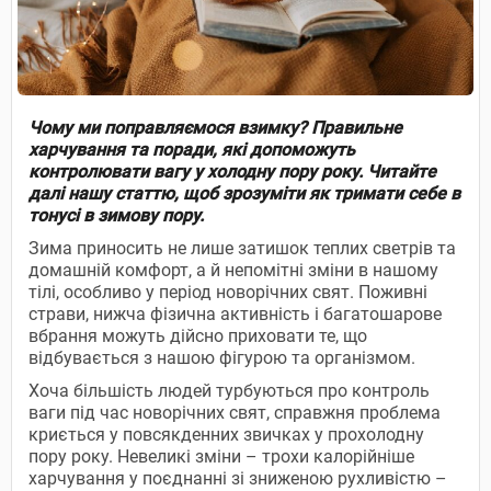
Чому ми поправляємося взимку? Правильне
харчування та поради, які допоможуть
контролювати вагу у холодну пору року. Читайте
далі нашу статтю, щоб зрозуміти як тримати себе в
тонусі в зимову пору.
Зима приносить не лише затишок теплих светрів та
домашній комфорт, а й непомітні зміни в нашому
тілі, особливо у період новорічних свят. Поживні
страви, нижча фізична активність і багатошарове
вбрання можуть дійсно приховати те, що
відбувається з нашою фігурою та організмом.
Хоча більшість людей турбуються про контроль
ваги під час новорічних свят, справжня проблема
криється у повсякденних звичках у прохолодну
пору року. Невеликі зміни – трохи калорійніше
харчування у поєднанні зі зниженою рухливістю –