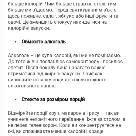
більше калорій. Чим більше страв на столі, тим
більше ми з'їдаємо. Перед святкуванням з'їжте
щось поживне: салат, яблуко або інші фрукти та
овочі. Це зменшить спокусу накидатися на
калорійні закуски.
Обмежте алкоголь
Алкоголь – це купа калорій, які ми не помічаємо.
До того ж він послаблює самоконтроль і посилює
апетит. Після бокалу вина набагато важче
втриматися від жирної закуски. Лайфхак:
випивайте склянку води до і після кожного
алкогольного напою.
Стежте за розміром порцій
Відміряйте порції круп, макаронів і рису – так ви
уникнете непомітного переїдання. Їжте за столом, а
не перед телевізором. Коли ви концентруєтеся на
їжі, ви споживаєте менше калорій і краще