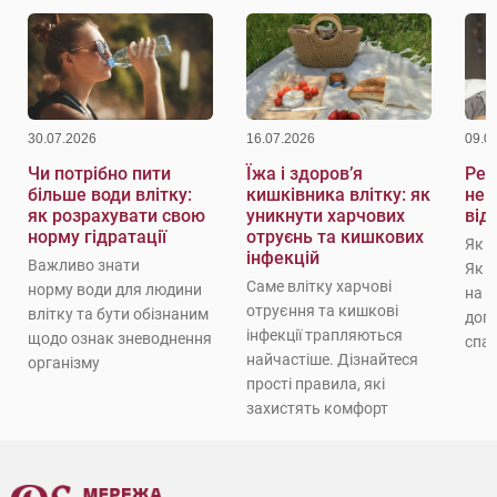
30.07.2026
16.07.2026
09.0
Чи потрібно пити
Їжа і здоров’я
Реж
більше води влітку:
кишківника влітку: як
не 
як розрахувати свою
уникнути харчових
від
норму гідратації
отруєнь та кишкових
Як 
інфекцій
Важливо знати
Як 
Саме влітку харчові
норму води для людини
на с
отруєння та кишкові
влітку та бути обізнаним
доп
інфекції трапляються
щодо ознак зневоднення
спат
найчастіше. Дізнайтеся
організму
прості правила, які
захистять комфорт